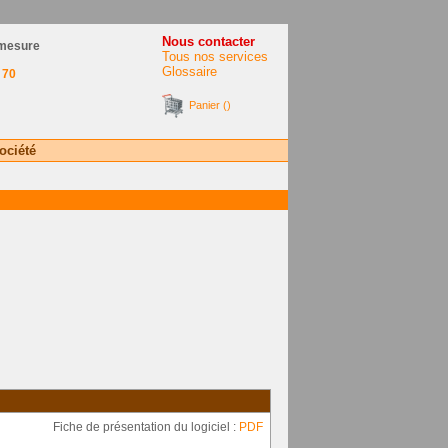
Nous contacter
 mesure
Tous nos services
Glossaire
 70
Panier ()
ociété
Fiche de présentation du logiciel :
PDF