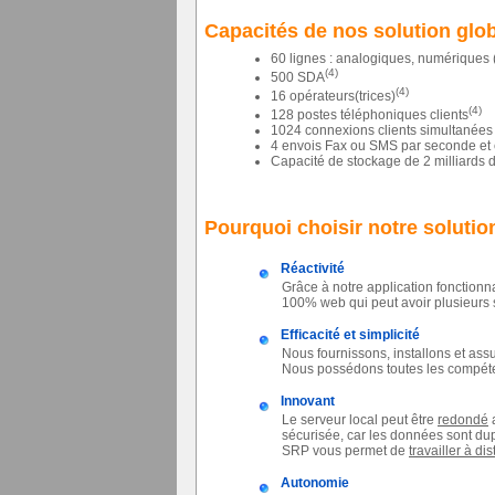
Capacités de nos solution glo
60 lignes : analogiques, numériques (
(4)
500 SDA
(4)
16 opérateurs(trices)
(4)
128 postes téléphoniques clients
1024 connexions clients simultanée
4 envois Fax ou SMS par seconde et 
Capacité de stockage de 2 milliards 
Pourquoi choisir notre solutio
Réactivité
Grâce à notre application fonctionn
100% web qui peut avoir plusieurs
Efficacité et simplicité
Nous fournissons, installons et ass
Nous possédons toutes les compéte
Innovant
Le serveur local peut être
redondé
a
sécurisée, car les données sont du
SRP vous permet de
travailler à di
Autonomie