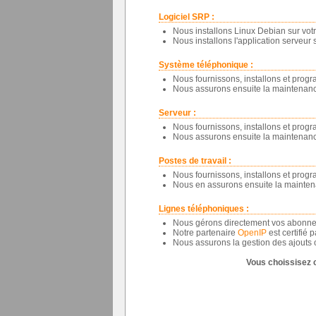
Logiciel SRP :
Nous installons Linux Debian sur votr
Nous installons l'application serveur su
Système téléphonique :
Nous fournissons, installons et pro
Nous assurons ensuite la maintenan
Serveur :
Nous fournissons, installons et prog
Nous assurons ensuite la maintenance 
Postes de travail :
Nous fournissons, installons et prog
Nous en assurons ensuite la maintenan
Lignes téléphoniques :
Nous gérons directement vos abonnem
Notre partenaire
OpenIP
est certifié 
Nous assurons la gestion des ajouts o
Vous choissisez 