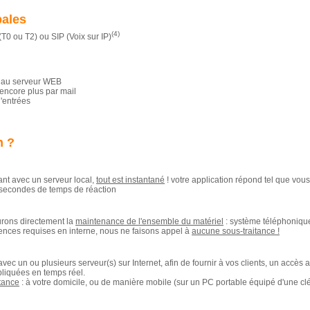
bales
(4)
T0 ou T2) ou SIP (Voix sur IP)
s au serveur WEB
encore plus par mail
d'entrées
n ?
ant avec un serveur local,
tout est instantané
! votre application répond tel que vou
 secondes de temps de réaction
urons directement la
maintenance de l'ensemble du matériel
: système téléphonique
nces requises en interne, nous ne faisons appel à
aucune sous-traitance !
vec un ou plusieurs serveur(s) sur Internet, afin de fournir à vos clients, un accès
pliquées en temps réel.
stance
: à votre domicile, ou de manière mobile (sur un PC portable équipé d'une cl