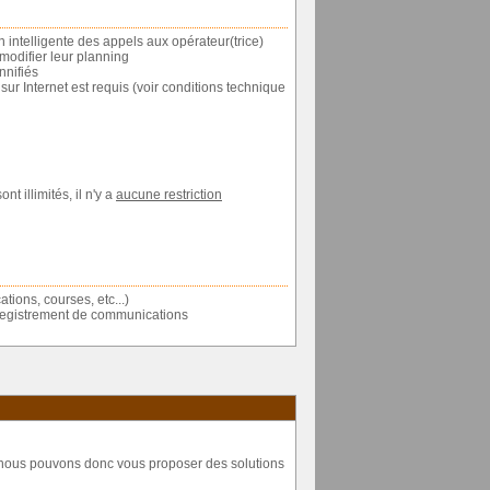
on intelligente des appels aux opérateur(trice)
 modifier leur planning
nnifiés
r Internet est requis (voir conditions technique
t illimités, il n'y a
aucune restriction
ions, courses, etc...)
nregistrement de communications
, nous pouvons donc vous proposer des solutions