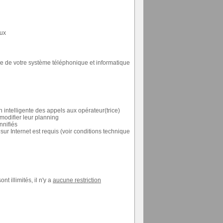
nux
e de votre système téléphonique et informatique
on intelligente des appels aux opérateur(trice)
 modifier leur planning
nnifiés
r Internet est requis (voir conditions technique
t illimités, il n'y a
aucune restriction