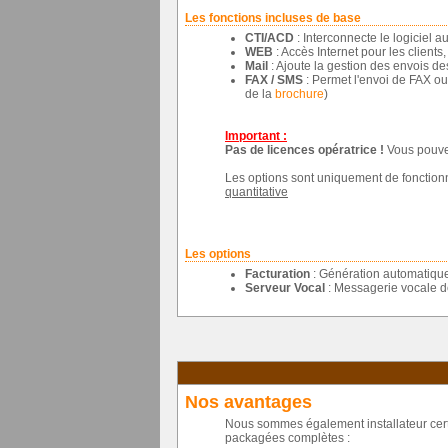
Les fonctions incluses de base
CTI/ACD
: Interconnecte le logiciel a
WEB
: Accès Internet pour les clients
Mail
: Ajoute la gestion des envois de
FAX / SMS
: Permet l'envoi de FAX ou
de la
brochure
)
Important :
Pas de licences opératrice !
Vous pouvez
Les options sont uniquement de fonctionnal
quantitative
Les options
Facturation
: Génération automatique 
Serveur Vocal
: Messagerie vocale d
Nos avantages
Nous sommes également installateur cert
packagées complètes :