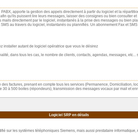
u PABX, apporte la gestion des appels directement à partir du logiciel et la répartiti
, afin qu'ils puissent lire leurs messages, laisser des consignes ou bien consulter et
s mails directement par le logiciel, instantanés à la prise des messages ou bien pla
 SMS au travers du logiciel, instantanés ou plannifiés. Un abonnement Fax et SMS su
 installer autant de logiciel opératrice que vous le désirez
ité, dans tous les cas, le nombre de clients, contacts, agendas, messages, etc... son
des factures, prenant en compte tous les services (Permanence, Domiciliation, locat
e 30 à 500 boites (répondeurs), transmission des messages vocaux par mail et e
Logiciel SRP en détails
ifié sur les systèmes téléphoniques Siemens, mais aussi prestataire informatique