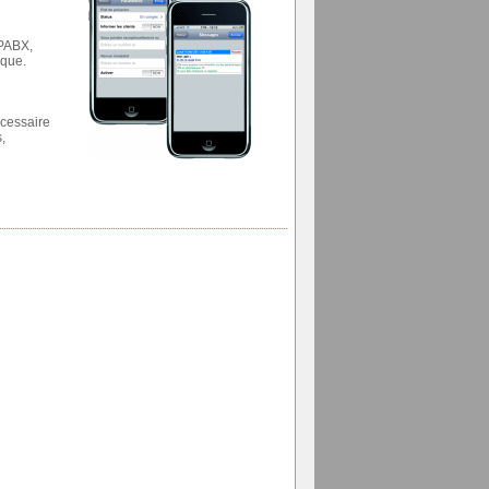
 PABX,
ique.
écessaire
,