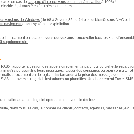
locaux, en cas de
coupure d'Internet vous continuez à travailler
à 100% !
électricité, si vous êtes équipés d'onduleurs
 les versions de Windows
(de 98 à Seven), 32 ou 64 bits, et bientôt sous MAC et Li
ut navigateur
et tout système d'exploitation
de financement en location, vous pouvez ainsi
renouveller tous les 3 ans
l'ensembl
ût supplémentaire
e
u PABX, apporte la gestion des appels directement à partir du logiciel et la répartiti
, afin qu'ils puissent lire leurs messages, laisser des consignes ou bien consulter et
s mails directement par le logiciel, instantanés à la prise des messages ou bien pla
 SMS au travers du logiciel, instantanés ou plannifiés. Un abonnement Fax et SMS su
 installer autant de logiciel opératrice que vous le désirez
ité, dans tous les cas, le nombre de clients, contacts, agendas, messages, etc... son