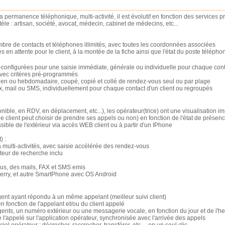
la permanence téléphonique, multi-activité, il est évolutif en fonction des services p
tèle : artisan, société, avocat, médecin, cabinet de médecins, etc...
mbre de contacts et téléphones illimités, avec toutes les coordonnées associées
en attente pour le client, à la montée de la fiche ainsi que l'état du poste télépho
configurées pour une saisie immédiate, générale ou individuelle pour chaque con
ec critères pré-programmés
ien ou hebdomadaire, coupé, copié et collé de rendez-vous seul ou par plage
x, mail ou SMS, individuellement pour chaque contact d'un client ou regroupés
nible, en RDV, en déplacement, etc...), les opérateur(trice) ont une visualisation i
e client peut choisir de prendre ses appels ou non) en fonction de l'état de présen
sible de l'extérieur via accès WEB client ou à partir d'un IPhone
) :
 multi-activités, avec saisie accélérée des rendez-vous
eur de recherche inclu
ous, des mails, FAX et SMS emis
Berry, et autre SmartPhone avec OS Android
agent ayant répondu à un même appelant (meilleur suivi client)
en fonction de l'appelant et/ou du client appelé
 agents, un numéro extérieur ou une messagerie vocale, en fonction du jour et de l'h
 l'appelé sur l'application opérateur, synchronisée avec l'arrivée des appels
el opérateur : décrocher, raccrocher, transférer, etc..., en un seul clic