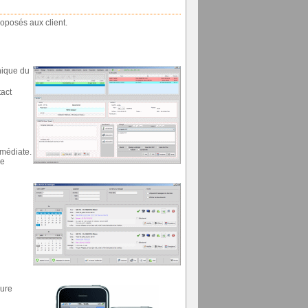
roposés aux client.
nique du
tact
mmédiate.
ce
eure