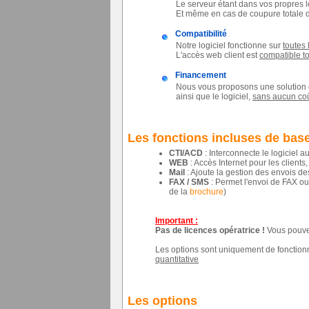
Le serveur étant dans vos propres 
Et même en cas de coupure totale d'
Compatibilité
Notre logiciel fonctionne sur
toutes
L'accès web client est
compatible to
Financement
Nous vous proposons une solution 
ainsi que le logiciel,
sans aucun co
Les fonctions incluses de bas
CTI/ACD
: Interconnecte le logiciel a
WEB
: Accès Internet pour les clients
Mail
: Ajoute la gestion des envois de
FAX / SMS
: Permet l'envoi de FAX ou
de la
brochure
)
Important :
Pas de licences opératrice !
Vous pouvez
Les options sont uniquement de fonctionnal
quantitative
Les options