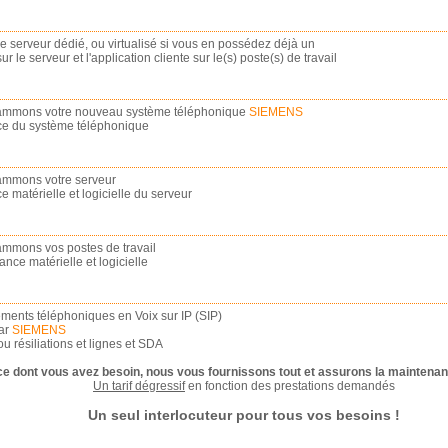
e serveur dédié, ou virtualisé si vous en possédez déjà un
r le serveur et l'application cliente sur le(s) poste(s) de travail
grammons votre nouveau système téléphonique
SIEMENS
ce du système téléphonique
rammons votre serveur
matérielle et logicielle du serveur
rammons vos postes de travail
ce matérielle et logicielle
ents téléphoniques en Voix sur IP (SIP)
par
SIEMENS
u résiliations et lignes et SDA
ce dont vous avez besoin, nous vous fournissons tout et assurons la maintenan
Un tarif dégressif
en fonction des prestations demandés
Un seul interlocuteur pour tous vos besoins !