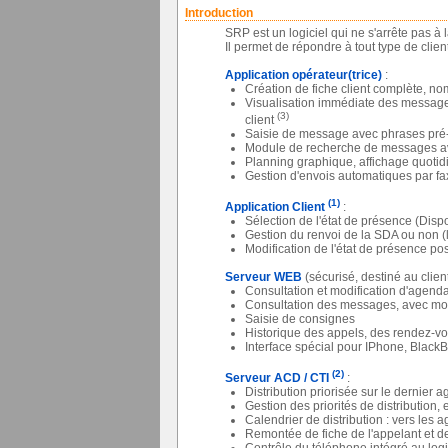
Introduction
SRP est un logiciel qui ne s'arrête pas à 
Il permet de répondre à tout type de clien
Application opérateur(trice)
:
Création de fiche client complète, no
Visualisation immédiate des messages 
(3)
client
Saisie de message avec phrases pré-
Module de recherche de messages av
Planning graphique, affichage quotid
Gestion d'envois automatiques par fa
(1)
Application Client
:
Sélection de l'état de présence (Dispo
Gestion du renvoi de la SDA ou non (l
Modification de l'état de présence pos
Serveur WEB
(sécurisé, destiné au client
Consultation et modification d'agenda
Consultation des messages, avec mot
Saisie de consignes
Historique des appels, des rendez-v
Interface spécial pour IPhone, Black
(2)
Serveur ACD / CTI
:
Distribution priorisée sur le dernier 
Gestion des priorités de distribution, 
Calendrier de distribution : vers les
Remontée de fiche de l'appelant et de
Contrôle du téléphone intégré au logici