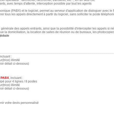
nts, avec temps d'attente, interception possible par tout les agents
onique (PABX) et le logiciel, permet au serveur d'application de dialoguer avec le
rer tous les appels directement à partir du logiciel, sans solliciter le poste téléphon
générale des appels entrants, ainsi que la possibilité d'intercepter les appels si n
ue la domiciliation, la location de salles de réunion ou de bureaux, les photocopies
globale
 incluant :
(trice) illimité
ir détail ci-dessous)
 + PABX
, incluant :
é pour 4 lignes / 8 postes
(trice) illimité
ir détail ci-dessous)
enir votre devis personnalisé