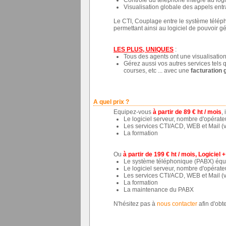
Visualisation globale des appels entra
Le CTI, Couplage entre le système téléph
permettant ainsi au logiciel de pouvoir gé
LES PLUS, UNIQUES
:
Tous des agents ont une visualisation 
Gérez aussi vos autres services tels q
courses, etc ... avec une
facturation 
A quel prix ?
Equipez-vous
à partir de 89 € ht / mois
,
Le logiciel serveur, nombre d'opérateur
Les services CTI/ACD, WEB et Mail (vo
La formation
Ou
à partir de 199 € ht / mois, Logiciel
Le système téléphonique (PABX) équip
Le logiciel serveur, nombre d'opérateur
Les services CTI/ACD, WEB et Mail (vo
La formation
La maintenance du PABX
N'hésitez pas à
nous contacter
afin d'obt