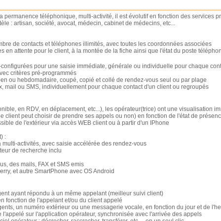
la permanence téléphonique, multi-activité, il est évolutif en fonction des services p
tèle : artisan, société, avocat, médecin, cabinet de médecins, etc...
mbre de contacts et téléphones illimités, avec toutes les coordonnées associées
en attente pour le client, à la montée de la fiche ainsi que l'état du poste télépho
configurées pour une saisie immédiate, générale ou individuelle pour chaque con
ec critères pré-programmés
ien ou hebdomadaire, coupé, copié et collé de rendez-vous seul ou par plage
x, mail ou SMS, individuellement pour chaque contact d'un client ou regroupés
nible, en RDV, en déplacement, etc...), les opérateur(trice) ont une visualisation i
e client peut choisir de prendre ses appels ou non) en fonction de l'état de présen
sible de l'extérieur via accès WEB client ou à partir d'un IPhone
) :
 multi-activités, avec saisie accélérée des rendez-vous
eur de recherche inclu
ous, des mails, FAX et SMS emis
Berry, et autre SmartPhone avec OS Android
agent ayant répondu à un même appelant (meilleur suivi client)
en fonction de l'appelant et/ou du client appelé
 agents, un numéro extérieur ou une messagerie vocale, en fonction du jour et de l'h
 l'appelé sur l'application opérateur, synchronisée avec l'arrivée des appels
el opérateur : décrocher, raccrocher, transférer, etc..., en un seul clic