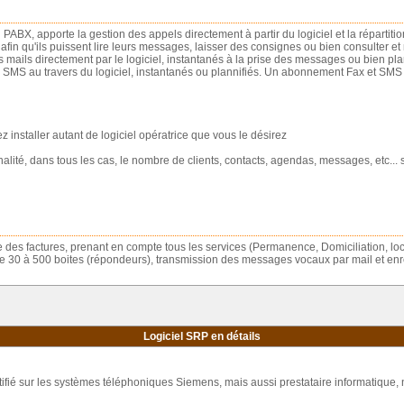
u PABX, apporte la gestion des appels directement à partir du logiciel et la répartiti
, afin qu'ils puissent lire leurs messages, laisser des consignes ou bien consulter et
s mails directement par le logiciel, instantanés à la prise des messages ou bien pla
 SMS au travers du logiciel, instantanés ou plannifiés. Un abonnement Fax et SMS su
 installer autant de logiciel opératrice que vous le désirez
ité, dans tous les cas, le nombre de clients, contacts, agendas, messages, etc... son
des factures, prenant en compte tous les services (Permanence, Domiciliation, locat
e 30 à 500 boites (répondeurs), transmission des messages vocaux par mail et e
Logiciel SRP en détails
ifié sur les systèmes téléphoniques Siemens, mais aussi prestataire informatique