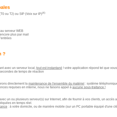
bales
(4)
T0 ou T2) ou SIP (Voix sur IP)
s au serveur WEB
encore plus par mail
d'entrées
n ?
ant avec un serveur local,
tout est instantané
! votre application répond tel que vou
 secondes de temps de réaction
urons directement la
maintenance de l'ensemble du matériel
: système téléphonique
nces requises en interne, nous ne faisons appel à
aucune sous-traitance !
vec un ou plusieurs serveur(s) sur Internet, afin de fournir à vos clients, un accès
pliquées en temps réel.
stance
: à votre domicile, ou de manière mobile (sur un PC portable équipé d'une cl