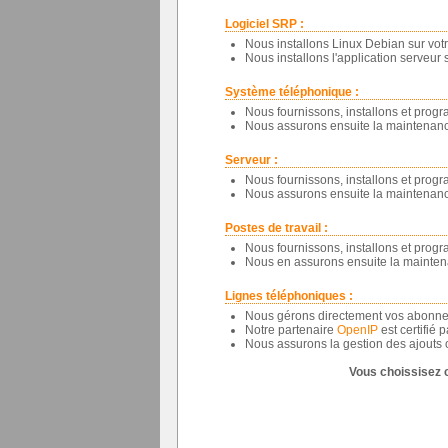
Logiciel SRP :
Nous installons Linux Debian sur votr
Nous installons l'application serveur su
Système téléphonique :
Nous fournissons, installons et pro
Nous assurons ensuite la maintenan
Serveur :
Nous fournissons, installons et prog
Nous assurons ensuite la maintenance 
Postes de travail :
Nous fournissons, installons et prog
Nous en assurons ensuite la maintenan
Lignes téléphoniques :
Nous gérons directement vos abonnem
Notre partenaire
OpenIP
est certifié 
Nous assurons la gestion des ajouts o
Vous choissisez 