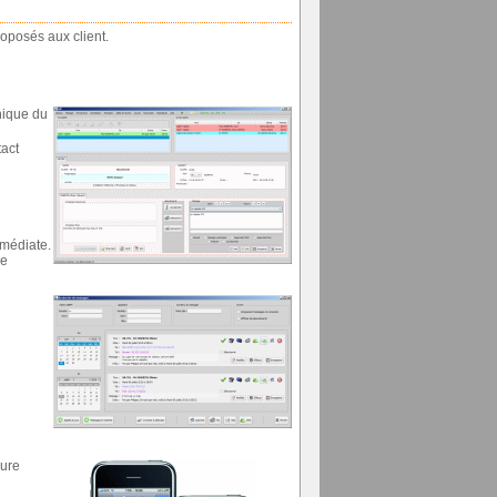
roposés aux client.
nique du
tact
mmédiate.
ce
eure