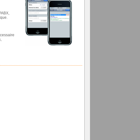
 PABX,
ique.
écessaire
,