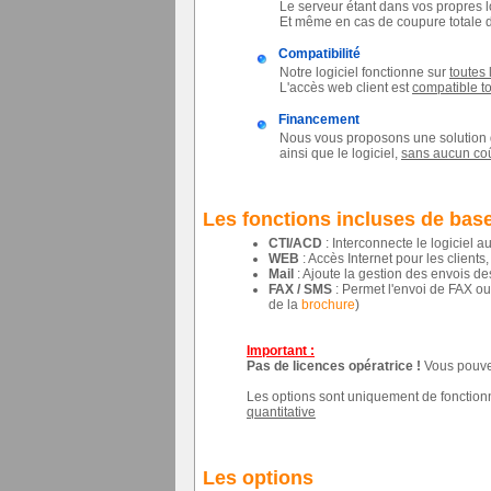
Le serveur étant dans vos propres 
Et même en cas de coupure totale d'
Compatibilité
Notre logiciel fonctionne sur
toutes
L'accès web client est
compatible to
Financement
Nous vous proposons une solution 
ainsi que le logiciel,
sans aucun co
Les fonctions incluses de bas
CTI/ACD
: Interconnecte le logiciel a
WEB
: Accès Internet pour les clients
Mail
: Ajoute la gestion des envois de
FAX / SMS
: Permet l'envoi de FAX ou
de la
brochure
)
Important :
Pas de licences opératrice !
Vous pouvez
Les options sont uniquement de fonctionnal
quantitative
Les options