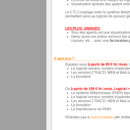
Visualisation globale des appels entra
Le CTI, Couplage entre le système téléph
permettant ainsi au logiciel de pouvoir gé
LES PLUS, UNIQUES
:
Tous des agents ont une visualisation 
Gérez aussi vos autres services tels q
courses, etc ... avec une
facturation 
A quel prix ?
Equipez-vous
à partir de 89 € ht / mois
,
Le logiciel serveur, nombre d'opérateur
Les services CTI/ACD, WEB et Mail (vo
La formation
Ou
à partir de 199 € ht / mois, Logiciel
Le système téléphonique (PABX) équip
Le logiciel serveur, nombre d'opérateur
Les services CTI/ACD, WEB et Mail (vo
La formation
La maintenance du PABX
N'hésitez pas à
nous contacter
afin d'obt