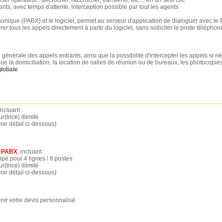
nts, avec temps d'attente, interception possible par tout les agents
onique (PABX) et le logiciel, permet au serveur d'application de dialoguer avec le
rer tous les appels directement à partir du logiciel, sans solliciter le poste téléphon
générale des appels entrants, ainsi que la possibilité d'intercepter les appels si n
ue la domiciliation, la location de salles de réunion ou de bureaux, les photocopies
globale
 incluant :
(trice) illimité
ir détail ci-dessous)
 + PABX
, incluant :
é pour 4 lignes / 8 postes
(trice) illimité
ir détail ci-dessous)
enir votre devis personnalisé