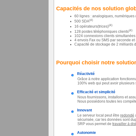
Capacités de nos solution glo
60 lignes : analogiques, numériques (
(4)
500 SDA
(4)
16 opérateurs(trices)
(4)
128 postes téléphoniques clients
1024 connexions clients simultanée
4 envois Fax ou SMS par seconde et 
Capacité de stockage de 2 milliards 
Pourquoi choisir notre solutio
Réactivité
Grâce à notre application fonctionn
100% web qui peut avoir plusieurs
Efficacité et simplicité
Nous fournissons, installons et ass
Nous possédons toutes les compéte
Innovant
Le serveur local peut être
redondé
a
sécurisée, car les données sont du
SRP vous permet de
travailler à di
Autonomie