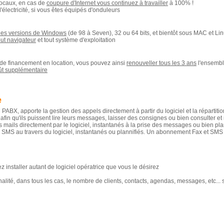
locaux, en cas de
coupure d'Internet vous continuez à travailler
à 100% !
électricité, si vous êtes équipés d'onduleurs
 les versions de Windows
(de 98 à Seven), 32 ou 64 bits, et bientôt sous MAC et Li
ut navigateur
et tout système d'exploitation
de financement en location, vous pouvez ainsi
renouveller tous les 3 ans
l'ensembl
ût supplémentaire
e
u PABX, apporte la gestion des appels directement à partir du logiciel et la répartiti
, afin qu'ils puissent lire leurs messages, laisser des consignes ou bien consulter et
s mails directement par le logiciel, instantanés à la prise des messages ou bien pla
 SMS au travers du logiciel, instantanés ou plannifiés. Un abonnement Fax et SMS su
 installer autant de logiciel opératrice que vous le désirez
ité, dans tous les cas, le nombre de clients, contacts, agendas, messages, etc... son