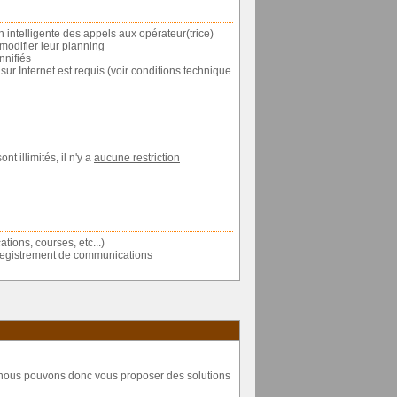
on intelligente des appels aux opérateur(trice)
 modifier leur planning
nnifiés
r Internet est requis (voir conditions technique
t illimités, il n'y a
aucune restriction
ions, courses, etc...)
nregistrement de communications
, nous pouvons donc vous proposer des solutions