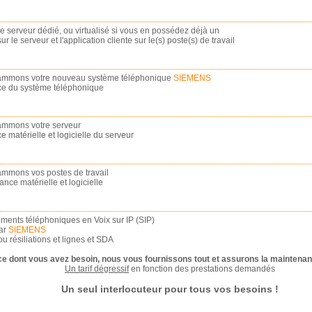
e serveur dédié, ou virtualisé si vous en possédez déjà un
r le serveur et l'application cliente sur le(s) poste(s) de travail
grammons votre nouveau système téléphonique
SIEMENS
ce du système téléphonique
rammons votre serveur
matérielle et logicielle du serveur
rammons vos postes de travail
ce matérielle et logicielle
ents téléphoniques en Voix sur IP (SIP)
par
SIEMENS
u résiliations et lignes et SDA
ce dont vous avez besoin, nous vous fournissons tout et assurons la maintenan
Un tarif dégressif
en fonction des prestations demandés
Un seul interlocuteur pour tous vos besoins !