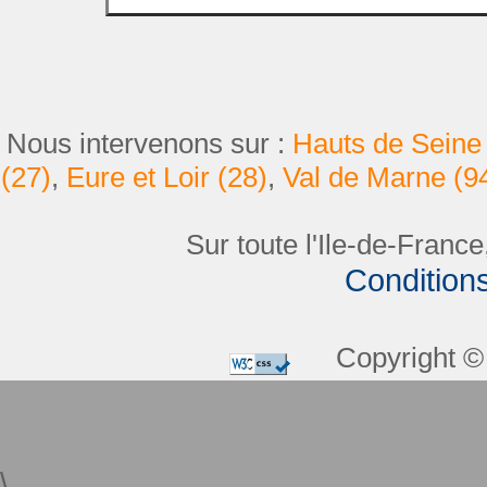
Nous intervenons sur :
Hauts de Seine 
(27)
,
Eure et Loir (28)
,
Val de Marne (9
Sur toute l'Ile-de-France
Condition
Copyright © 
\