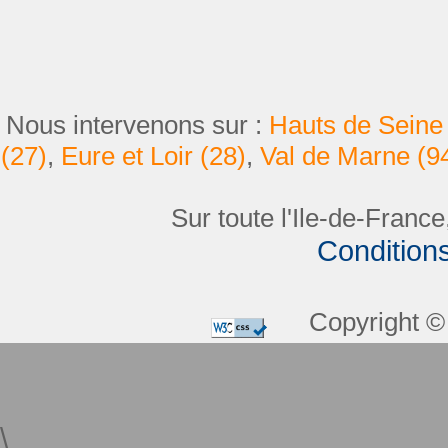
Nous intervenons sur :
Hauts de Seine 
(27)
,
Eure et Loir (28)
,
Val de Marne (9
Sur toute l'Ile-de-France
Condition
Copyright © 
\