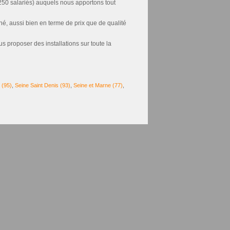
e 250 salariés) auquels nous apportons tout
é, aussi bien en terme de prix que de qualité
proposer des installations sur toute la
 (95)
,
Seine Saint Denis (93)
,
Seine et Marne (77)
,