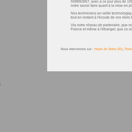
509892667, avec à ce jour plus de 100 c
notre savoir faire quant à la mise en p
Nos techniciens en veille technologiq
tout en restant à l'écoute de vos réels
Via notre réseau de partenaire, que 
France et même à l'étranger, que ce so
Nous intervenons sur :
Hauts de Seine (92)
,
Paris
\