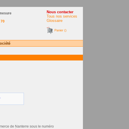
Nous contacter
 mesure
Tous nos services
Glossaire
 70
Panier ()
ociété
,
ommerce de Nanterre sous le numéro