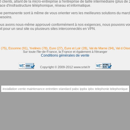
lients, allant de la micro-entreprise à l'entreprise de taille intermédiaire (plus d
lace d'insfrastructure téléphonique, réseau et informatique.
ue permanente sont à même de vous orienter vers les meilleures solutions du march
 besoins.
nous avons nous-même approuvé conformément à nos exigences, nous pouvons vous 
it pour un seul site ou plusieurs sites interconnectés en VPN.
 (75)
,
Essonne (91)
,
Yvelines (78)
,
Eure (27)
,
Eure et Loir (28)
,
Val de Marne (94)
,
Val d Oise
Sur toute l'Ile-de-France, la France et également à l'étranger
Conditions générales de vente
Copyright © 2009-2012 www.srtel.fr
installation
vente
maintenance
entretien
standard
pabx
ippbx
ipbx
telephonie
telephonique