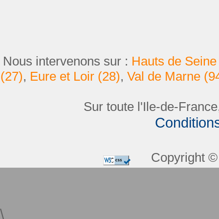
Nous intervenons sur :
Hauts de Seine 
(27)
,
Eure et Loir (28)
,
Val de Marne (9
Sur toute l'Ile-de-France
Condition
Copyright © 
\