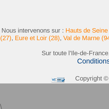
Nous intervenons sur :
Hauts de Seine 
(27)
,
Eure et Loir (28)
,
Val de Marne (9
Sur toute l'Ile-de-France
Condition
Copyright © 
\