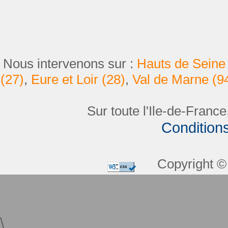
Nous intervenons sur :
Hauts de Seine 
(27)
,
Eure et Loir (28)
,
Val de Marne (9
Sur toute l'Ile-de-France
Condition
Copyright © 
\